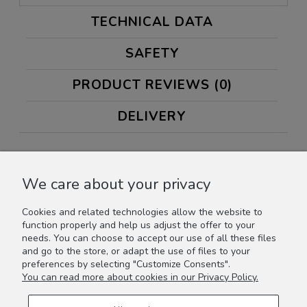
TECHNICAL DATA
SAFETY
PRODUCT REVIEWS (0)
DELIVERY
Szumiący miś MOONIE ORGANIC, to profesjonalna pomoc w
usypianiu maluszków, wykonana z atestowanej bawełny
We care about your privacy
organicznej. Dzięki bezpiecznym, naturalnym różowym
szumom, pozwala dzieciom szybciej wyciszyć się i zasnąć. A to
jeszcze nie wszystko! MOONIE jest też lampką nocną, która
Cookies and related technologies allow the website to
może świecić na 7 różnych kolorów, posiada czujnik płaczu i
function properly and help us adjust the offer to your
jest ładowany przez USB. Pięknie zapakowany, idealnie
needs. You can choose to accept our use of all these files
nadaje się na prezent. Wyprawkowy MUST HAVE!
and go to the store, or adapt the use of files to your
preferences by selecting "Customize Consents".
You can read more about cookies in our Privacy Policy.
INFORMATIONS